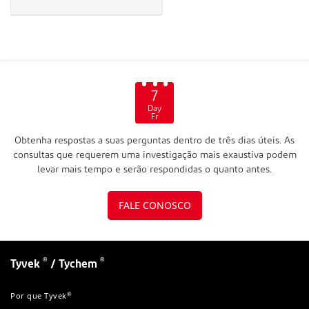
7
Day
Fr
Obtenha respostas a suas perguntas dentro de três dias úteis. As
consultas que requerem uma investigação mais exaustiva podem
levar mais tempo e serão respondidas o quanto antes.
FALE CONOSCO
®
®
Tyvek
/ Tychem
®
Por que Tyvek