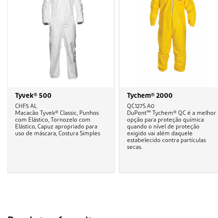
Tyvek® 500
Tychem® 2000
CHF5 AL
QC127S A0
Macacão Tyvek® Classic, Punhos
DuPont™ Tychem® QC é a melhor
com Elástico, Tornozelo com
opção para proteção química
Elástico, Capuz apropriado para
quando o nível de proteção
uso de máscara, Costura Simples
exigido vai além daquele
estabelecido contra partículas
secas.