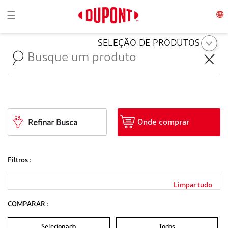
Toggle navigation
☰
SELEÇÃO DE PRODUTOS
Onde comprar
Refinar Busca
Filtros :
Limpar tudo
COMPARAR :
Selecionado
Todos