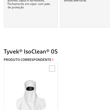
punhos, capuz e tornozelos,
ambas aberturas
Fechamento em zíper com pala
de proteção.
Tyvek® IsoClean® 0S
PRODUTO CORRESPONDENTE
1