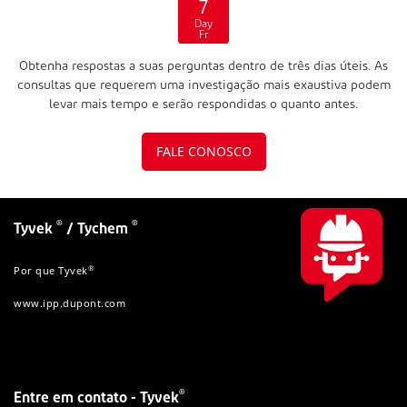
7
Day
Fr
Obtenha respostas a suas perguntas dentro de três dias úteis. As
consultas que requerem uma investigação mais exaustiva podem
levar mais tempo e serão respondidas o quanto antes.
FALE CONOSCO
®
®
Tyvek
/ Tychem
®
Por que Tyvek
www.ipp.dupont.com
®
Entre em contato - Tyvek