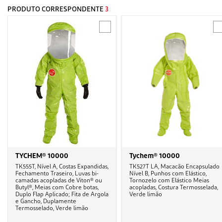
PRODUTO CORRESPONDENTE
3
TYCHEM® 10000
Tychem® 10000
TK555T, Nível A, Costas Expandidas,
TK527T LA, Macacão Encapsulado
Fechamento Traseiro, Luvas bi-
Nível B, Punhos com Elástico,
camadas acopladas de Viton® ou
Tornozelo com Elástico Meias
Butyl®, Meias com Cobre botas,
acopladas, Costura Termosselada,
Duplo Flap Aplicado; Fita de Argola
Verde limão
e Gancho, Duplamente
Termosselado, Verde limão