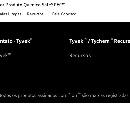
por Produto Químico SafeSPEC™
alas Limpas
Recursos
Fale Conosco
®
®
®
ntato - Tyvek
Tyvek
/ Tychem
Recurs
®
yvek
Recursos
®
™
e todos os produtos assinados com
ou
são marcas registradas 