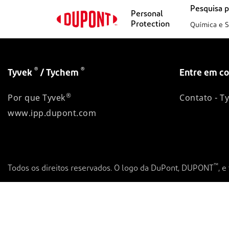
Pesquisa 
Personal
Protection
Química e S
®
®
Tyvek
/ Tychem
Entre em co
®
Por que Tyvek
Contato - T
www.ipp.dupont.com
™
Todos os direitos reservados. O logo da DuPont, DUPONT
, 